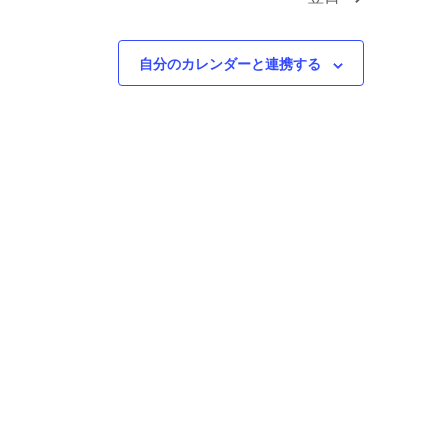
ョ
ゲ
ン
ー
シ
自分のカレンダーと連携する
ョ
ン