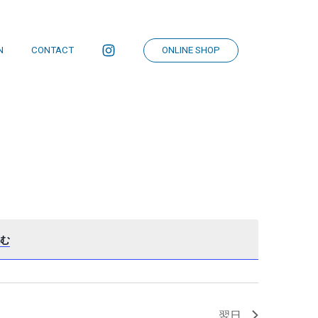
N
CONTACT
ONLINE SHOP
ビ
イ
ュ
ベ
ー
ン
の
ト
む
ナ
ビ
ビ
ュ
ゲ
ー
ー
ナ
シ
ビ
翌日