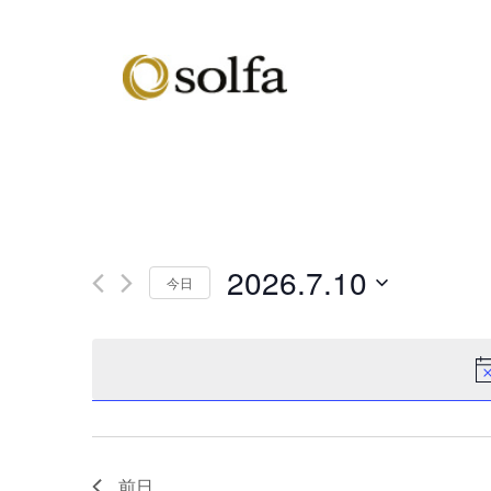
2026.7.10
今日
日
付
を
選
択
前日