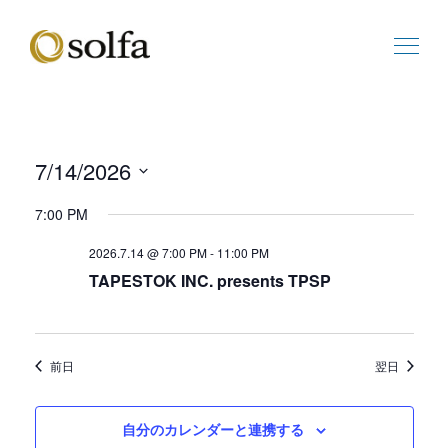
7/14/2026
ビ
イ
日
ュ
ベ
7:00 PM
付
ー
ン
を
の
ト
2026.7.14 @ 7:00 PM
-
11:00 PM
選
ナ
ビ
TAPESTOK INC. presents TPSP
択
ビ
ュ
ゲ
ー
ー
ナ
シ
ビ
前日
翌日
ョ
ゲ
ン
ー
シ
自分のカレンダーと連携する
ョ