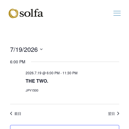
7/19/2026
ビ
イ
日
ュ
ベ
6:00 PM
付
ー
ン
を
の
ト
2026.7.19 @ 6:00 PM
-
11:30 PM
選
ナ
ビ
THE TWO.
択
ビ
ュ
ゲ
ー
JPY1500
ー
ナ
シ
ビ
ョ
ゲ
前日
翌日
ン
ー
シ
ョ