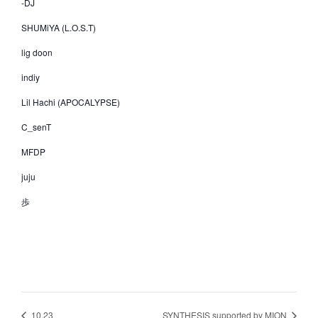
-DJ
SHUMiYA (L.O.S.T)
lig doon
indiy
Lil Hachi (APOCALYPSE)
C_senT
MFDP
juju
歩
10.23
SYNTHESIS supported by MION