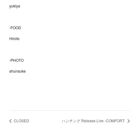
yukiya
-FOOD
Hiroto
-PHOTO
shunsuke
CLOSED
ハンチング Release Live -COMFORT-