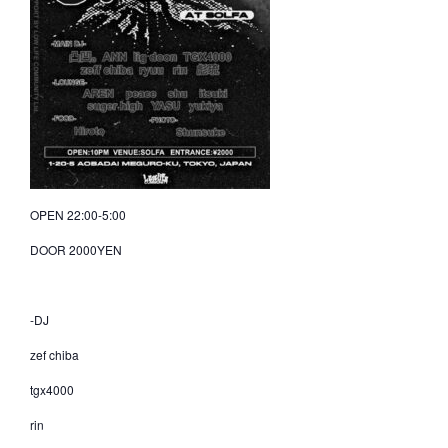
OPEN 22:00-5:00
DOOR 2000YEN
-DJ
zef chiba
tgx4000
rin