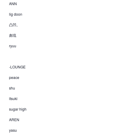
ANN
lig doon
凸凹。
彪琉
ryuu
-LOUNGE
peace
shu
itsuki
sugar high
AREN
yasu