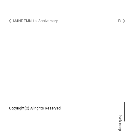
M4NDEMN 1st Anniversary
R
Copyright(C) Allrights Reserved.
back to top