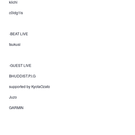
kiichi
c0idg1ls
-BEAT LIVE
tsukusi
-GUEST LIVE
BHUDDIST.P.I.G
supported by KyotaOzato
Juzo
GARMIN