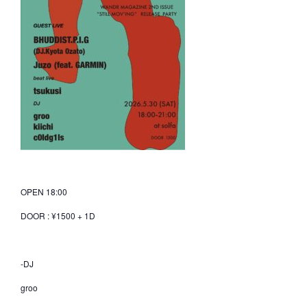
OPEN 18:00
DOOR : ¥1500 + 1D
-DJ
groo