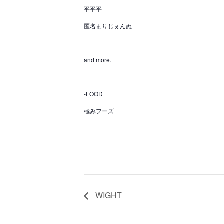
平平平
匿名まりじぇんぬ
and more.
-FOOD
極みフーズ
WIGHT