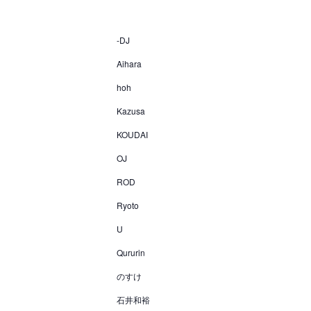
-DJ
Aihara
hoh
Kazusa
KOUDAI
OJ
ROD
Ryoto
U
Qururin
のすけ
石井和裕