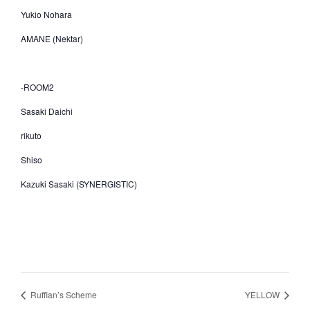
Yukio Nohara
AMANE (Nektar)
-ROOM2
Sasaki Daichi
rikuto
Shiso
Kazuki Sasaki (SYNERGISTIC)
Ruffian’s Scheme
YELLOW