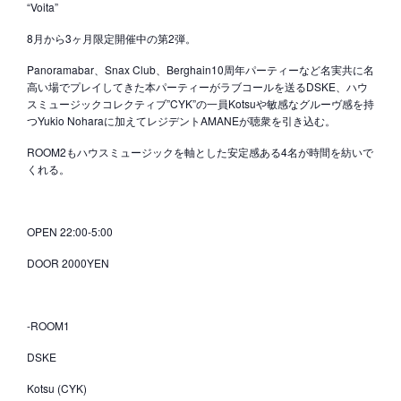
“Voita”
8月から3ヶ月限定開催中の第2弾。
Panoramabar、Snax Club、Berghain10周年パーティーなど名実共に名
高い場でプレイしてきた本パーティーがラブコールを送るDSKE、ハウ
スミュージックコレクティブ”CYK”の一員Kotsuや敏感なグルーヴ感を持
つYukio Noharaに加えてレジデントAMANEが聴衆を引き込む。
ROOM2もハウスミュージックを軸とした安定感ある4名が時間を紡いで
くれる。
OPEN 22:00-5:00
DOOR 2000YEN
-ROOM1
DSKE
Kotsu (CYK)