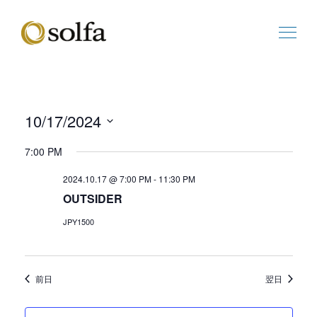
10/17/2024
ビ
イ
日
ュ
ベ
7:00 PM
付
ー
ン
を
の
ト
2024.10.17 @ 7:00 PM
-
11:30 PM
選
ナ
ビ
OUTSIDER
択
ビ
ュ
ゲ
ー
JPY1500
ー
ナ
シ
ビ
ョ
ゲ
前日
翌日
ン
ー
シ
ョ