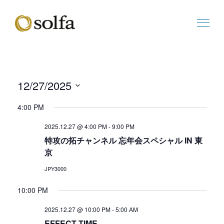
12/27/2025
ビ
イ
日
ュ
ベ
4:00 PM
付
ー
ン
を
の
ト
2025.12.27 @ 4:00 PM
-
9:00 PM
選
ナ
ビ
特攻の拓チャンネル 忘年会スペシャル IN 東
択
ビ
ュ
京
ゲ
ー
ー
ナ
JPY3000
シ
ビ
ョ
ゲ
10:00 PM
ン
ー
2025.12.27 @ 10:00 PM
-
5:00 AM
シ
ョ
EFFECT TIME