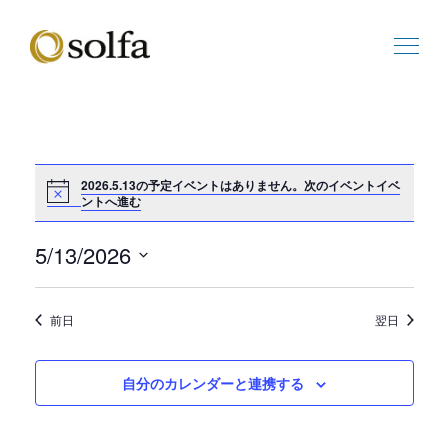
2026.5.13の予定イベントはありません。
次のイベントイベ
ビ
ントへ進む
イ
ュ
ベ
ー
ン
5/13/2026
の
ト
日
ナ
ビ
付
ビ
ュ
前日
翌日
を
ゲ
ー
選
ー
ナ
択
シ
ビ
自分のカレンダーと連携する
ョ
ゲ
ン
ー
シ