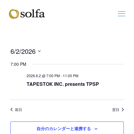
6/2/2026
ビ
イ
日
ュ
ベ
7:00 PM
付
ー
ン
を
の
ト
2026.6.2 @ 7:00 PM
-
11:00 PM
選
ナ
ビ
TAPESTOK INC. presents TPSP
択
ビ
ュ
ゲ
ー
ー
ナ
シ
ビ
前日
翌日
ョ
ゲ
ン
ー
シ
自分のカレンダーと連携する
ョ