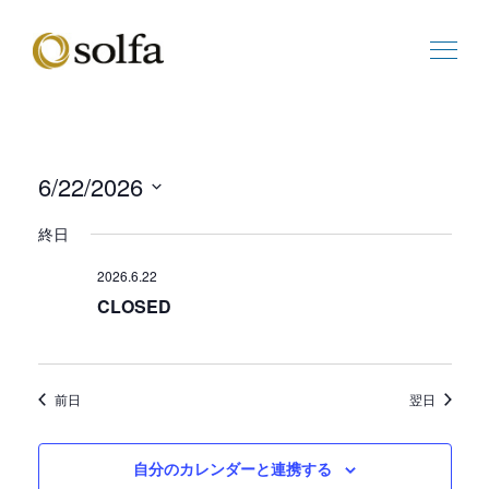
6/22/2026
ビ
イ
日
ュ
ベ
終日
付
ー
ン
を
の
ト
2026.6.22
選
ナ
ビ
CLOSED
択
ビ
ュ
ゲ
ー
ー
ナ
シ
ビ
前日
翌日
ョ
ゲ
ン
ー
シ
自分のカレンダーと連携する
ョ