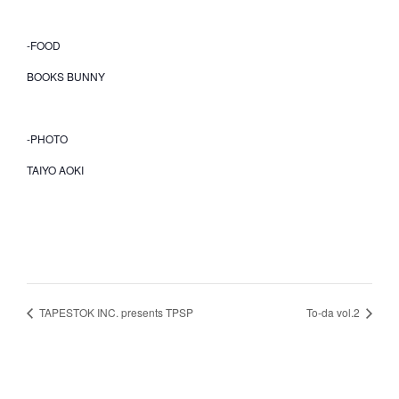
-FOOD
BOOKS BUNNY
-PHOTO
TAIYO AOKI
TAPESTOK INC. presents TPSP
To-da vol.2