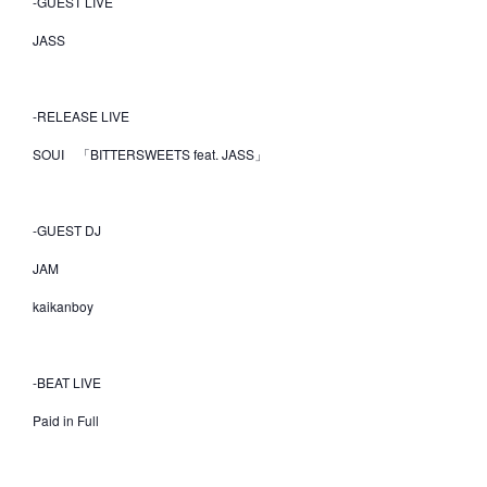
-GUEST LIVE
JASS
-RELEASE LIVE
SOUI 「BITTERSWEETS feat. JASS」
-GUEST DJ
JAM
kaikanboy
-BEAT LIVE
Paid in Full