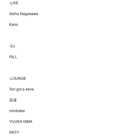
-LIVE
Seiha Nagasawa
Kaho
-DJ
RILL
-LOUNGE
Tori got a 4eva
花凜
minibabe
YUUKA GIMA
KNTY