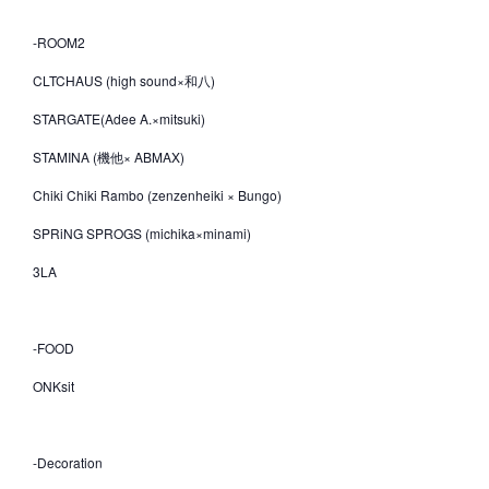
-ROOM2
CLTCHAUS (high sound×和八)
STARGATE(Adee A.×mitsuki)
STAMINA (機他× ABMAX)
Chiki Chiki Rambo (zenzenheiki × Bungo)
SPRiNG SPROGS (michika×minami)
3LA
-FOOD
ONKsit
-Decoration