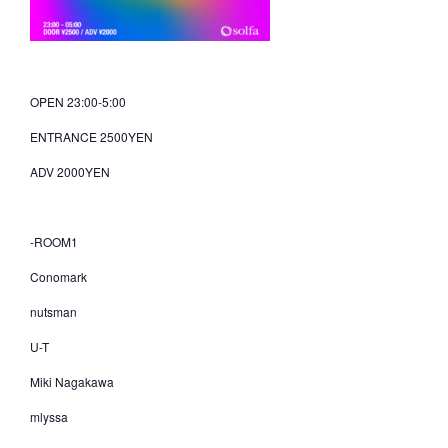
OPEN 23:00-5:00
ENTRANCE 2500YEN
ADV 2000YEN
-ROOM1
Conomark
nutsman
U-T
Miki Nagakawa
mlyssa