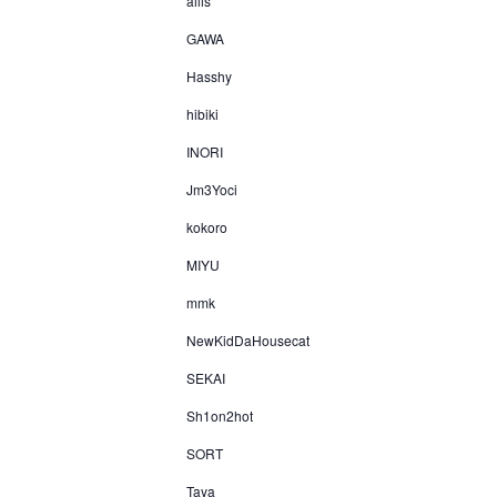
ailis
GAWA
Hasshy
hibiki
INORI
Jm3Yoci
kokoro
MIYU
mmk
NewKidDaHousecat
SEKAI
Sh1on2hot
SORT
Taya