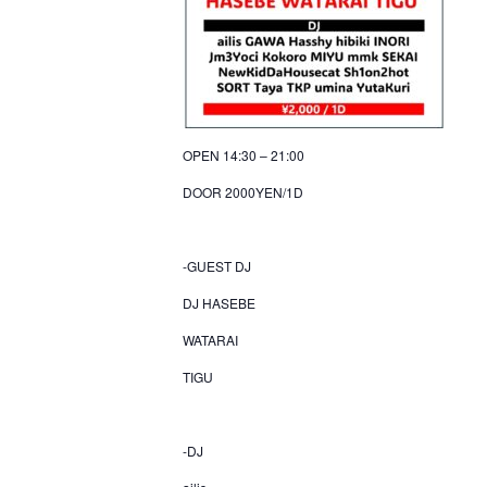
OPEN 14:30 – 21:00
DOOR 2000YEN/1D
-GUEST DJ
DJ HASEBE
WATARAI
TIGU
-DJ