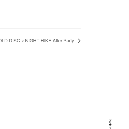
LD DISC × NIGHT HIKE After Party
back to top