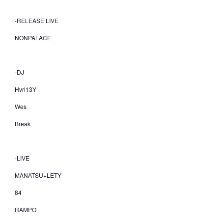
-RELEASE LIVE
NONPALACE
-DJ
Hvrl13Y
Wes
Break
-LIVE
MANATSU+LETY
84
RAMPO