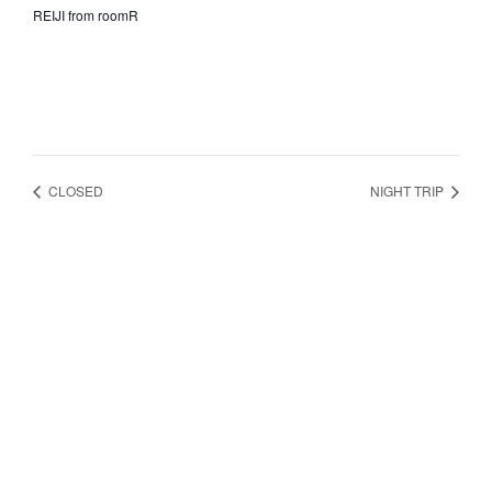
REIJI from roomR
CLOSED
NIGHT TRIP